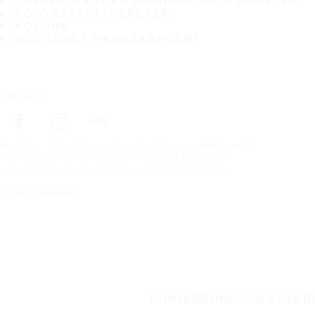
LEGNÉPSZERŰBB GUMIABRONCS MÉRETEK
FOGYASZTÓI ÍGÉRETEK
RÓLUNK
HOL LEHET MEGVÁSÁROLNI
Follow us
Kezdőlap
Gumiabroncsok
Gumiabroncs méret szerint
Szerzői jog © Nokian Tyres plc. Minden jog fenntartva.
Adatvédelmi nyilatkozatok és szolgáltatási feltételek
Cookie-k kezelése
GUMIABRONCSOK VÁSÁR