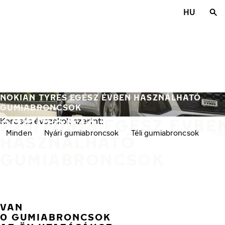
Ugrás a fő tartalomra
HU
Főoldal
NOKIAN TYRES EGÉSZ ÉVBEN HASZNÁLHATÓ
GUMIABRONCSOK
275/70R18 EGÉSZ ÉVBE
Keresés évszakok szerint:
Minden
Nyári gumiabroncsok
Téli gumiabroncsok
Tel
HASZNÁLHATÓ
GUMIABRONCSOK
VAN
0 GUMIABRONCSOK