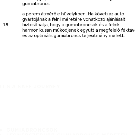
gumiabroncs.
a perem átmérője hüvelykben. Ha követi az autó
gyártójának a felni méretére vonatkozó ajánlásait,
18
biztosíthatja, hogy a gumiabroncsok és a felnik
harmonikusan működjenek együtt a megfelelő féktáv
és az optimális gumiabroncs teljesítmény mellett.
IT'S A SAFE JOURNEY
GUMIABRONCSOK