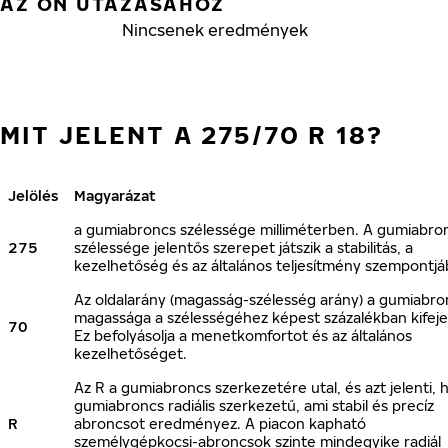
AZ ÖN UTAZÁSÁHOZ
Nincsenek eredmények
MIT JELENT A 275/70 R 18?
Jelölés
Magyarázat
a gumiabroncs szélessége milliméterben. A gumiabro
275
szélessége jelentős szerepet játszik a stabilitás, a
kezelhetőség és az általános teljesítmény szempontjá
Az oldalarány (magasság-szélesség arány) a gumiabro
magassága a szélességéhez képest százalékban kifeje
70
Ez befolyásolja a menetkomfortot és az általános
kezelhetőséget.
Az R a gumiabroncs szerkezetére utal, és azt jelenti, 
gumiabroncs radiális szerkezetű, ami stabil és precíz
R
abroncsot eredményez. A piacon kapható
személygépkocsi-abroncsok szinte mindegyike radiál