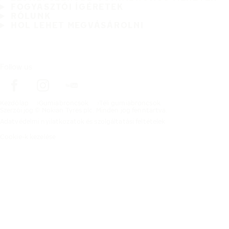
FOGYASZTÓI ÍGÉRETEK
RÓLUNK
HOL LEHET MEGVÁSÁROLNI
Follow us
Kezdőlap
Gumiabroncsok
Téli gumiabroncsok
Szerzői jog © Nokian Tyres plc. Minden jog fenntartva.
Adatvédelmi nyilatkozatok és szolgáltatási feltételek
Cookie-k kezelése