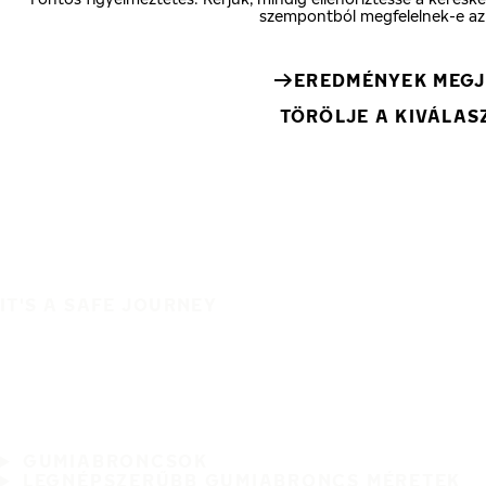
szempontból megfelelnek-e az
EREDMÉNYEK MEGJ
TÖRÖLJE A KIVÁLA
IT'S A SAFE JOURNEY
GUMIABRONCSOK
LEGNÉPSZERŰBB GUMIABRONCS MÉRETEK