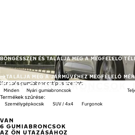
Ugrás a fő tartalomra
Főoldal
BÖNGÉSSZEN ÉS TALÁLJA MEG A MEGFELELŐ TÉ
TALÁLJA MEG A JÁRMŰVÉHEZ MEGFELELŐ MÉRE
TÉLI GUMIABRONCSOK 
Keresés gumiabroncstípus szerint:
Minden
Nyári gumiabroncsok
Téli gumiabroncsok
Tel
Termékek szűrése:
Személygépkocsik
SUV / 4x4
Furgonok
VAN
6 GUMIABRONCSOK
AZ ÖN UTAZÁSÁHOZ