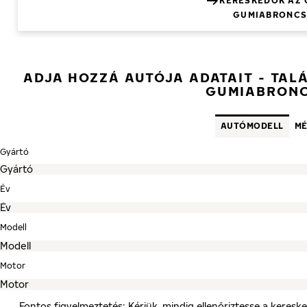
KERESKEDŐK AZ 
GUMIABRONCS
ADJA HOZZÁ AUTÓJA ADATAIT - TAL
GUMIABRON
AUTÓMODELL
MÉ
Gyártó
Év
Modell
Motor
Fontos figyelmeztetés: Kérjük, mindig ellenőriztesse a keres