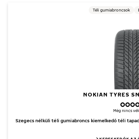
Téli gumiabroncsok
NOKIAN TYRES S
Még nincs vé
Szegecs nélküli téli gumiabroncs kiemelkedő téli tap