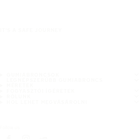
IT'S A SAFE JOURNEY
GUMIABRONCSOK
LEGNÉPSZERŰBB GUMIABRONCS
MÉRETEK
FOGYASZTÓI ÍGÉRETEK
RÓLUNK
HOL LEHET MEGVÁSÁROLNI
Follow us