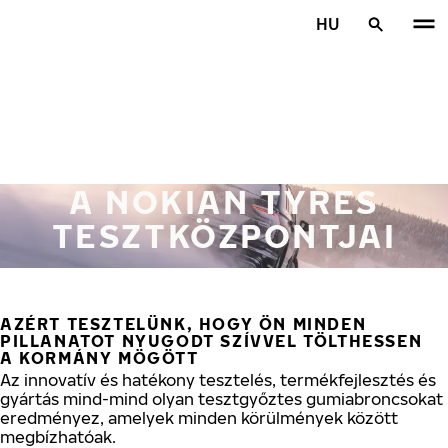
Ugrás a fő tartalomra
HU
Főoldal
A NOKIAN TYRES
TESZTKÖZPONTJAI
AZÉRT TESZTELÜNK, HOGY ÖN MINDEN
PILLANATOT NYUGODT SZÍVVEL TÖLTHESSEN
A KORMÁNY MÖGÖTT
Az innovatív és hatékony tesztelés, termékfejlesztés és
gyártás mind-mind olyan tesztgyőztes gumiabroncsokat
eredményez, amelyek minden körülmények között
megbízhatóak.