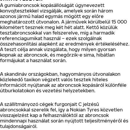
A gumiabroncsok kopásállóságát úgynevezett
konvojtesztekkel vizsgálják, amelyek során három
azonos jármű halad egymás mögött egy előre
meghatározott útvonalon. A járművek körülbelül 15 000
kilométert tesznek meg két hét alatt. Kettő közülük
tesztabroncsokkal van felszerelve, míg a harmadik
referenciagumikat használ – ezek szolgálnak
összehasonlítási alapként az eredmények értékeléséhez.
A teszt célja annak vizsgálata, hogy milyen gyorsan
kopnak az abroncsok, és megőrzik-e sima, hibátlan
formájukat a használat során.
A skandináv országokban, hagyományos útvonalakon
közlekedő taxikon végzett valós tesztek hiteles
információt nyújtanak az abroncsok kopásáról különféle
útburkolatokon és vezetési helyzetekben.
A szállítmányozó cégek furgonjait C jelzésű
abroncsokkal szerelik fel, így a Nokian Tyres közvetlen
visszajelzést kap a felhasználóktól az abroncsok
mindennapi használat során nyújtott teljesítményéről és
tulajdonságairól.