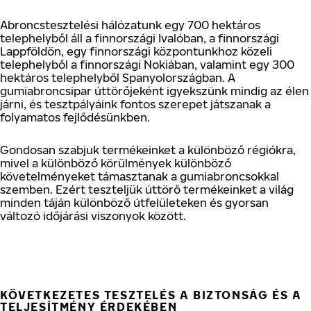
Abroncstesztelési hálózatunk egy 700 hektáros
telephelyből áll a finnországi Ivalóban, a finnországi
Lappföldön, egy finnországi központunkhoz közeli
telephelyből a finnországi Nokiában, valamint egy 300
hektáros telephelyből Spanyolországban. A
gumiabroncsipar úttörőjeként igyekszünk mindig az élen
járni, és tesztpályáink fontos szerepet játszanak a
folyamatos fejlődésünkben.
Gondosan szabjuk termékeinket a különböző régiókra,
mivel a különböző körülmények különböző
követelményeket támasztanak a gumiabroncsokkal
szemben. Ezért teszteljük úttörő termékeinket a világ
minden táján különböző útfelületeken és gyorsan
változó időjárási viszonyok között.
KÖVETKEZETES TESZTELÉS A BIZTONSÁG ÉS A
TELJESÍTMÉNY ÉRDEKÉBEN