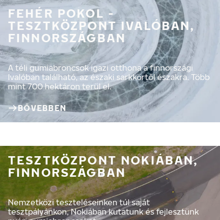
FEHÉR POKOL -
TESZTKÖZPONT IVALÓBAN,
FINNORSZÁGBAN
A téli gumiabroncsok igazi otthona a finnországi
Ivalóban található, az északi sarkkörtől északra. Több
mint 700 hektáron terül el.
BŐVEBBEN
TESZTKÖZPONT NOKIÁBAN,
FINNORSZÁGBAN
Nemzetközi teszteléseinken túl saját
tesztpályánkon, Nokiában kutatunk és fejlesztünk