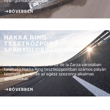
nyári gumiabroncsokat.
BŐVEBBEN
HAKKA RING -
TESZTKÖZPONT
SPANYOLORSZÁGBAN
A spanyolországi Santa Cruz de la Zarza városában
található Hakka Ring tesztközpontban számos pályán
tesztelik a nyári és az egész szezonra alkalmas
abroncsokat.
BŐVEBBEN