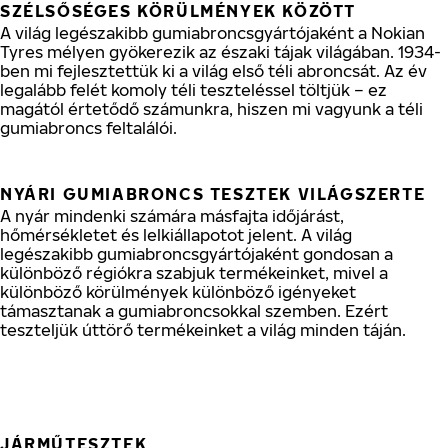
SZÉLSŐSÉGES KÖRÜLMÉNYEK KÖZÖTT
A világ legészakibb gumiabroncsgyártójaként a Nokian
Tyres mélyen gyökerezik az északi tájak világában. 1934-
ben mi fejlesztettük ki a világ első téli abroncsát. Az év
legalább felét komoly téli teszteléssel töltjük – ez
magától értetődő számunkra, hiszen mi vagyunk a téli
gumiabroncs feltalálói.
NYÁRI GUMIABRONCS TESZTEK VILÁGSZERTE
A nyár mindenki számára másfajta időjárást,
hőmérsékletet és lelkiállapotot jelent. A világ
legészakibb gumiabroncsgyártójaként gondosan a
különböző régiókra szabjuk termékeinket, mivel a
különböző körülmények különböző igényeket
támasztanak a gumiabroncsokkal szemben. Ezért
teszteljük úttörő termékeinket a világ minden táján.
JÁRMŰTESZTEK