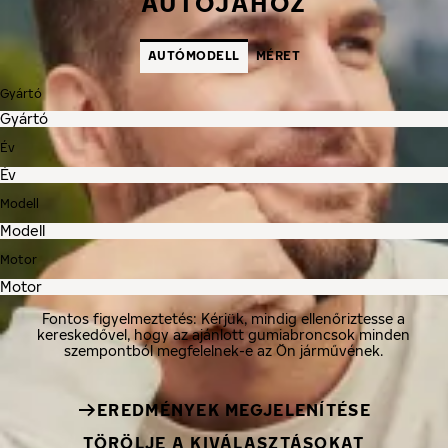
AUTÓJÁHOZ
AUTÓMODELL
MÉRET
Gyártó
Év
Modell
Motor
Fontos figyelmeztetés: Kérjük, mindig ellenőriztesse a
kereskedővel, hogy az ajánlott gumiabroncsok minden
szempontból megfelelnek-e az Ön járművének.
EREDMÉNYEK MEGJELENÍTÉSE
TÖRÖLJE A KIVÁLASZTÁSOKAT