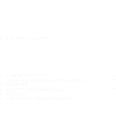
IT'S A SAFE JOURNEY
GUMIABRONCSOK
LEGNÉPSZERŰBB GUMIABRONCS
MÉRETEK
FOGYASZTÓI ÍGÉRETEK
RÓLUNK
HOL LEHET MEGVÁSÁROLNI