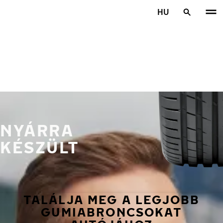
Ugrás a fő tartalomra
HU
Főoldal
NYÁRRA
KÉSZÜLT
TALÁLJA MEG A LEGJOBB
GUMIABRONCSOKAT