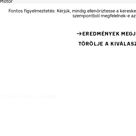
Fontos figyelmeztetés: Kérjük, mindig ellenőriztesse a keres
szempontból megfelelnek-e az
EREDMÉNYEK MEGJ
TÖRÖLJE A KIVÁLA
IT'S A SAFE JOURNEY