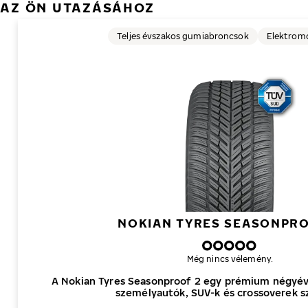
AZ ÖN UTAZÁSÁHOZ
Teljes évszakos gumiabroncsok
Elektrom
NOKIAN TYRES SEASONPRO
Még nincs vélemény.
A Nokian Tyres Seasonproof 2 egy prémium négyé
személyautók, SUV-k és crossoverek s