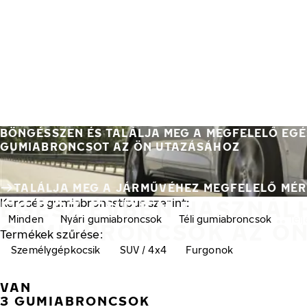
Ugrás a fő tartalomra
Főoldal
BÖNGÉSSZEN ÉS TALÁLJA MEG A MEGFELELŐ EG
GUMIABRONCSOT AZ ÖN UTAZÁSÁHOZ
TALÁLJA MEG A JÁRMŰVÉHEZ MEGFELELŐ MÉRE
EGÉSZ ÉVBEN HASZNÁL
Keresés gumiabroncstípus szerint:
Minden
Nyári gumiabroncsok
Téli gumiabroncsok
Tel
GUMIABRONCSOK AZ Ö
Termékek szűrése:
Személygépkocsik
SUV / 4x4
Furgonok
VAN
3 GUMIABRONCSOK