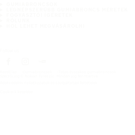
GUMIABRONCSOK
LEGNÉPSZERŰBB GUMIABRONCS MÉRETEK
FOGYASZTÓI ÍGÉRETEK
RÓLUNK
HOL LEHET MEGVÁSÁROLNI
Follow us
Kezdőlap
Gumiabroncsok
Teljes évszakos gumiabroncsok
Szerzői jog © Nokian Tyres plc. Minden jog fenntartva.
Adatvédelmi nyilatkozatok és szolgáltatási feltételek
Cookie-k kezelése