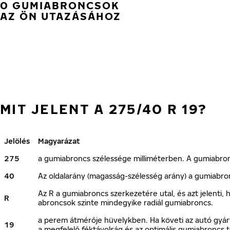
0 GUMIABRONCSOK
AZ ÖN UTAZÁSÁHOZ
MIT JELENT A 275/40 R 19?
Jelölés
Magyarázat
275
a gumiabroncs szélessége milliméterben. A gumiabroncs
40
Az oldalarány (magasság-szélesség arány) a gumiabro
Az R a gumiabroncs szerkezetére utal, és azt jelenti
R
abroncsok szinte mindegyike radiál gumiabroncs.
a perem átmérője hüvelykben. Ha követi az autó gyárt
19
a megfelelő féktávolság és az optimális gumiabroncs t