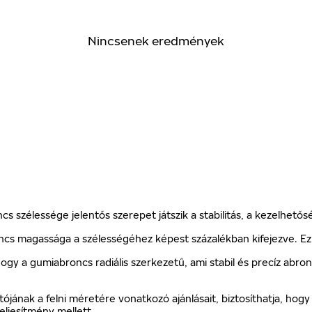
Nincsenek eredmények
 szélessége jelentős szerepet játszik a stabilitás, a kezelhetős
ncs magassága a szélességéhez képest százalékban kifejezve. Ez 
, hogy a gumiabroncs radiális szerkezetű, ami stabil és precíz a
ójának a felni méretére vonatkozó ajánlásait, biztosíthatja, ho
eljesítmény mellett.