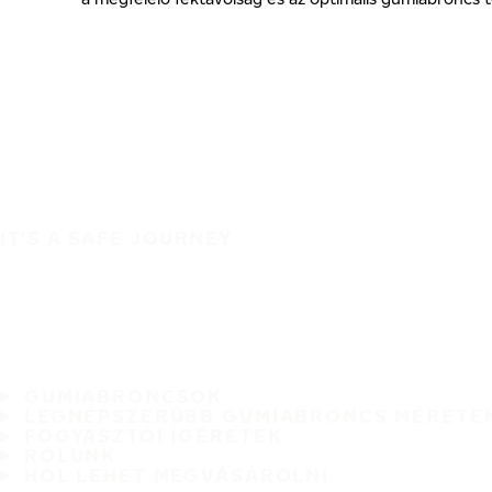
IT'S A SAFE JOURNEY
GUMIABRONCSOK
LEGNÉPSZERŰBB GUMIABRONCS MÉRETE
FOGYASZTÓI ÍGÉRETEK
RÓLUNK
HOL LEHET MEGVÁSÁROLNI