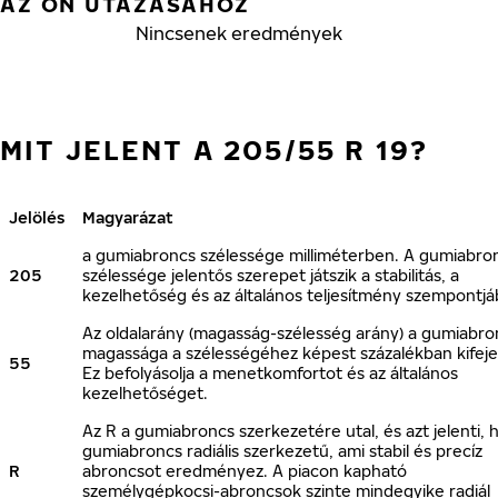
AZ ÖN UTAZÁSÁHOZ
Nincsenek eredmények
MIT JELENT A 205/55 R 19?
Jelölés
Magyarázat
a gumiabroncs szélessége milliméterben. A gumiabro
205
szélessége jelentős szerepet játszik a stabilitás, a
kezelhetőség és az általános teljesítmény szempontjá
Az oldalarány (magasság-szélesség arány) a gumiabro
magassága a szélességéhez képest százalékban kifeje
55
Ez befolyásolja a menetkomfortot és az általános
kezelhetőséget.
Az R a gumiabroncs szerkezetére utal, és azt jelenti, 
gumiabroncs radiális szerkezetű, ami stabil és precíz
R
abroncsot eredményez. A piacon kapható
személygépkocsi-abroncsok szinte mindegyike radiál