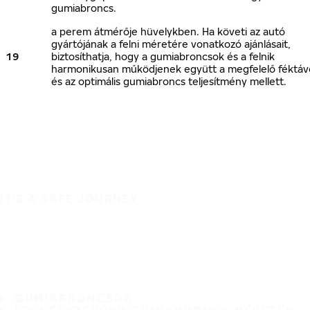
gumiabroncs.
a perem átmérője hüvelykben. Ha követi az autó
gyártójának a felni méretére vonatkozó ajánlásait,
19
biztosíthatja, hogy a gumiabroncsok és a felnik
harmonikusan működjenek együtt a megfelelő féktáv
és az optimális gumiabroncs teljesítmény mellett.
IT'S A SAFE JOURNEY
GUMIABRONCSOK