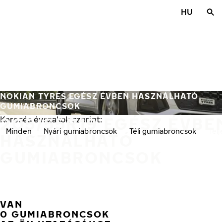
Ugrás a fő tartalomra
HU
Főoldal
NOKIAN TYRES EGÉSZ ÉVBEN HASZNÁLHATÓ
GUMIABRONCSOK
205/55R19 EGÉSZ ÉVBE
Keresés évszakok szerint:
Minden
Nyári gumiabroncsok
Téli gumiabroncsok
Tel
HASZNÁLHATÓ
GUMIABRONCSOK
VAN
0 GUMIABRONCSOK