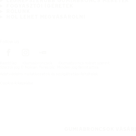
LEGNÉPSZERŰBB GUMIABRONCS MÉRETEK
FOGYASZTÓI ÍGÉRETEK
RÓLUNK
HOL LEHET MEGVÁSÁROLNI
Follow us
Kezdőlap
Gumiabroncsok
Gumiabroncs méret szerint
Szerzői jog © Nokian Tyres plc. Minden jog fenntartva.
Adatvédelmi nyilatkozatok és szolgáltatási feltételek
Cookie-k kezelése
GUMIABRONCSOK VÁSÁR