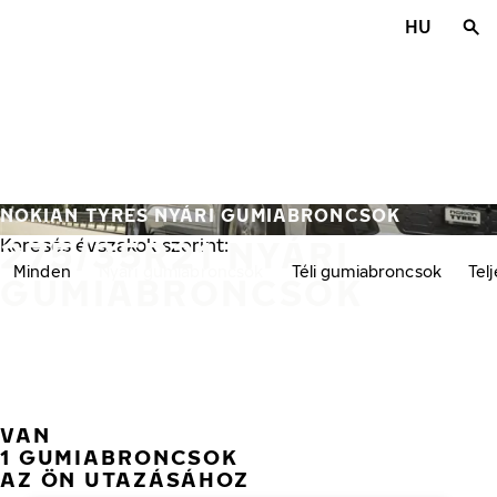
Ugrás a fő tartalomra
HU
Főoldal
NOKIAN TYRES NYÁRI GUMIABRONCSOK
275/35R21 NYÁRI
Keresés évszakok szerint:
Minden
Nyári gumiabroncsok
Téli gumiabroncsok
Tel
GUMIABRONCSOK
VAN
1 GUMIABRONCSOK
AZ ÖN UTAZÁSÁHOZ