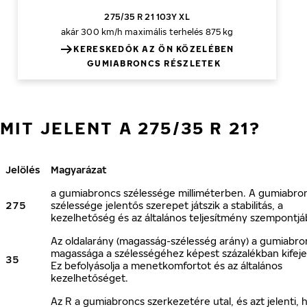
275/35 R 21 103Y XL
akár 300 km/h
maximális terhelés 875 kg
KERESKEDŐK AZ ÖN KÖZELÉBEN
GUMIABRONCS RÉSZLETEK
MIT JELENT A 275/35 R 21?
Jelölés
Magyarázat
a gumiabroncs szélessége milliméterben. A gumiabro
275
szélessége jelentős szerepet játszik a stabilitás, a
kezelhetőség és az általános teljesítmény szempontjá
Az oldalarány (magasság-szélesség arány) a gumiabro
magassága a szélességéhez képest százalékban kifeje
35
Ez befolyásolja a menetkomfortot és az általános
kezelhetőséget.
Az R a gumiabroncs szerkezetére utal, és azt jelenti, 