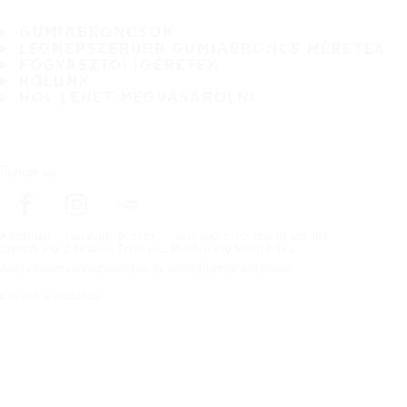
GUMIABRONCSOK
LEGNÉPSZERŰBB GUMIABRONCS MÉRETEK
FOGYASZTÓI ÍGÉRETEK
RÓLUNK
HOL LEHET MEGVÁSÁROLNI
Follow us
Kezdőlap
Gumiabroncsok
Gumiabroncs méret szerint
Szerzői jog © Nokian Tyres plc. Minden jog fenntartva.
Adatvédelmi nyilatkozatok és szolgáltatási feltételek
Cookie-k kezelése