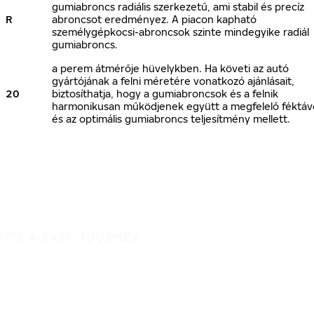
gumiabroncs radiális szerkezetű, ami stabil és precíz
R
abroncsot eredményez. A piacon kapható
személygépkocsi-abroncsok szinte mindegyike radiál
gumiabroncs.
a perem átmérője hüvelykben. Ha követi az autó
gyártójának a felni méretére vonatkozó ajánlásait,
20
biztosíthatja, hogy a gumiabroncsok és a felnik
harmonikusan működjenek együtt a megfelelő féktáv
és az optimális gumiabroncs teljesítmény mellett.
IT'S A SAFE JOURNEY