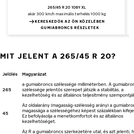
265/45 R 20 108Y XL
akár 300 km/h
maximális terhelés 1000 kg
KERESKEDŐK AZ ÖN KÖZELÉBEN
GUMIABRONCS RÉSZLETEK
MIT JELENT A 265/45 R 20?
Jelölés
Magyarázat
a gumiabroncs szélessége milliméterben. A gumiabro
265
szélessége jelentős szerepet játszik a stabilitás, a
kezelhetőség és az általános teljesítmény szempontjá
Az oldalarány (magasság-szélesség arány) a gumiabro
magassága a szélességéhez képest százalékban kifeje
45
Ez befolyásolja a menetkomfortot és az általános
kezelhetőséget.
Az R a gumiabroncs szerkezetére utal, és azt jelenti, 