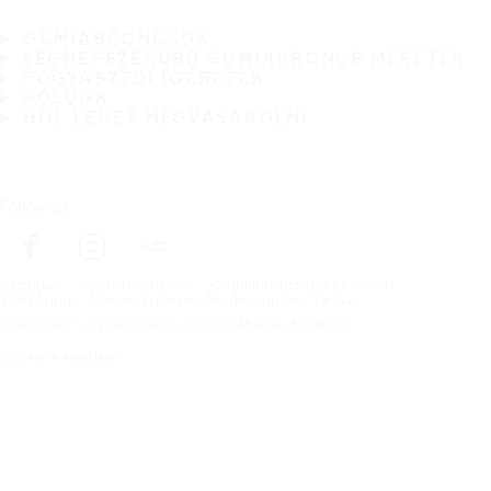
GUMIABRONCSOK
LEGNÉPSZERŰBB GUMIABRONCS MÉRETEK
FOGYASZTÓI ÍGÉRETEK
RÓLUNK
HOL LEHET MEGVÁSÁROLNI
Follow us
Kezdőlap
Gumiabroncsok
Gumiabroncs méret szerint
Szerzői jog © Nokian Tyres plc. Minden jog fenntartva.
Adatvédelmi nyilatkozatok és szolgáltatási feltételek
Cookie-k kezelése