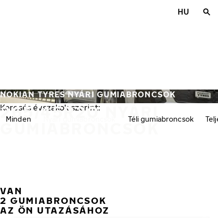
Ugrás a fő tartalomra
HU
Főoldal
NOKIAN TYRES NYÁRI GUMIABRONCSOK
265/45R20 NYÁRI
Keresés évszakok szerint:
Minden
Nyári gumiabroncsok
Téli gumiabroncsok
Tel
GUMIABRONCSOK
VAN
2 GUMIABRONCSOK
AZ ÖN UTAZÁSÁHOZ