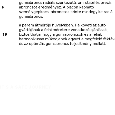
gumiabroncs radiális szerkezetű, ami stabil és precíz
R
abroncsot eredményez. A piacon kapható
személygépkocsi-abroncsok szinte mindegyike radiál
gumiabroncs.
a perem átmérője hüvelykben. Ha követi az autó
gyártójának a felni méretére vonatkozó ajánlásait,
19
biztosíthatja, hogy a gumiabroncsok és a felnik
harmonikusan működjenek együtt a megfelelő féktáv
és az optimális gumiabroncs teljesítmény mellett.
IT'S A SAFE JOURNEY