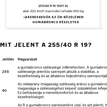
255/40 R 19 100Y XL
akár 300 km/h
maximális terhelés 800 kg
KERESKEDŐK AZ ÖN KÖZELÉBEN
GUMIABRONCS RÉSZLETEK
MIT JELENT A 255/40 R 19?
Jelölés
Magyarázat
a gumiabroncs szélessége milliméterben. A gumiabro
255
szélessége jelentős szerepet játszik a stabilitás, a
kezelhetőség és az általános teljesítmény szempontjá
Az oldalarány (magasság-szélesség arány) a gumiabro
magassága a szélességéhez képest százalékban kifeje
40
Ez befolyásolja a menetkomfortot és az általános
kezelhetőséget.
Az R a gumiabroncs szerkezetére utal, és azt jelenti, 