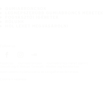
GUMIABRONCSOK
LEGNÉPSZERŰBB GUMIABRONCS MÉRETEK
FOGYASZTÓI ÍGÉRETEK
RÓLUNK
HOL LEHET MEGVÁSÁROLNI
Follow us
Kezdőlap
Gumiabroncsok
Gumiabroncs méret szerint
Szerzői jog © Nokian Tyres plc. Minden jog fenntartva.
Adatvédelmi nyilatkozatok és szolgáltatási feltételek
Cookie-k kezelése