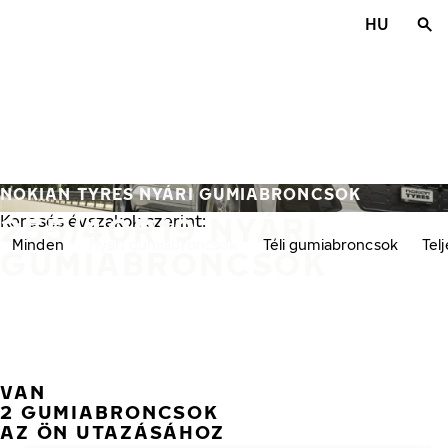
Ugrás a fő tartalomra
HU
Főoldal
NOKIAN TYRES NYÁRI GUMIABRONCSOK
255/40R19 NYÁRI
Keresés évszakok szerint:
Minden
Nyári gumiabroncsok
Téli gumiabroncsok
Tel
GUMIABRONCSOK
VAN
2 GUMIABRONCSOK
AZ ÖN UTAZÁSÁHOZ