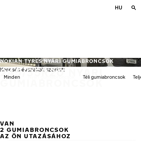
Ugrás a fő tartalomra
HU
Főoldal
NOKIAN TYRES NYÁRI GUMIABRONCSOK
245/35R20 NYÁRI
Keresés évszakok szerint:
Minden
Nyári gumiabroncsok
Téli gumiabroncsok
Tel
GUMIABRONCSOK
VAN
2 GUMIABRONCSOK
AZ ÖN UTAZÁSÁHOZ