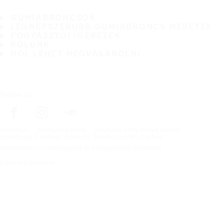
GUMIABRONCSOK
LEGNÉPSZERŰBB GUMIABRONCS MÉRETEK
FOGYASZTÓI ÍGÉRETEK
RÓLUNK
HOL LEHET MEGVÁSÁROLNI
Follow us
Kezdőlap
Gumiabroncsok
Gumiabroncs méret szerint
Szerzői jog © Nokian Tyres plc. Minden jog fenntartva.
Adatvédelmi nyilatkozatok és szolgáltatási feltételek
Cookie-k kezelése