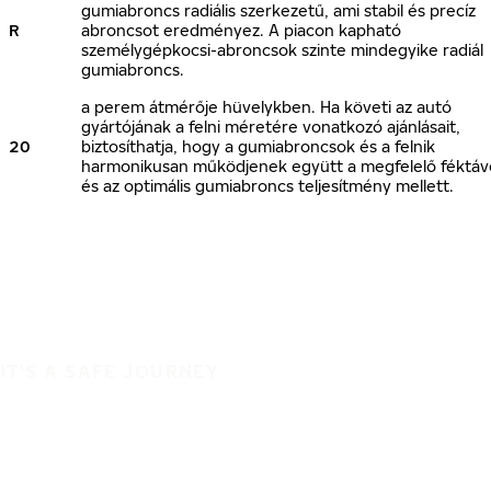
gumiabroncs radiális szerkezetű, ami stabil és precíz
R
abroncsot eredményez. A piacon kapható
személygépkocsi-abroncsok szinte mindegyike radiál
gumiabroncs.
a perem átmérője hüvelykben. Ha követi az autó
gyártójának a felni méretére vonatkozó ajánlásait,
20
biztosíthatja, hogy a gumiabroncsok és a felnik
harmonikusan működjenek együtt a megfelelő féktáv
és az optimális gumiabroncs teljesítmény mellett.
IT'S A SAFE JOURNEY