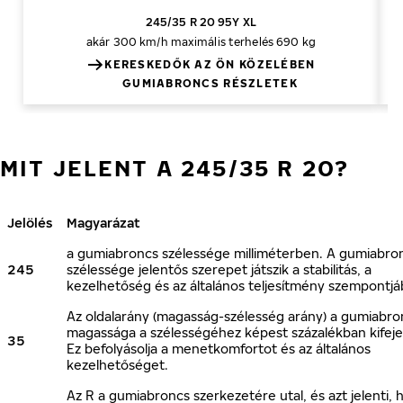
245/35 R 20 95Y XL
akár 300 km/h
maximális terhelés 690 kg
KERESKEDŐK AZ ÖN KÖZELÉBEN
GUMIABRONCS RÉSZLETEK
MIT JELENT A 245/35 R 20?
Jelölés
Magyarázat
a gumiabroncs szélessége milliméterben. A gumiabro
245
szélessége jelentős szerepet játszik a stabilitás, a
kezelhetőség és az általános teljesítmény szempontjá
Az oldalarány (magasság-szélesség arány) a gumiabro
magassága a szélességéhez képest százalékban kifeje
35
Ez befolyásolja a menetkomfortot és az általános
kezelhetőséget.
Az R a gumiabroncs szerkezetére utal, és azt jelenti, 