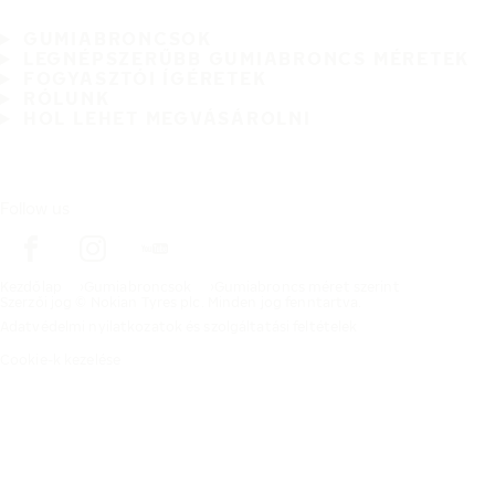
GUMIABRONCSOK
LEGNÉPSZERŰBB GUMIABRONCS MÉRETEK
FOGYASZTÓI ÍGÉRETEK
RÓLUNK
HOL LEHET MEGVÁSÁROLNI
Follow us
Kezdőlap
Gumiabroncsok
Gumiabroncs méret szerint
Szerzői jog © Nokian Tyres plc. Minden jog fenntartva.
Adatvédelmi nyilatkozatok és szolgáltatási feltételek
Cookie-k kezelése