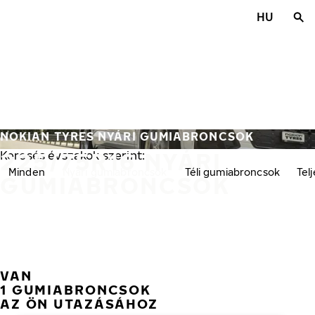
Ugrás a fő tartalomra
HU
Főoldal
NOKIAN TYRES NYÁRI GUMIABRONCSOK
225/75R16 NYÁRI
Keresés évszakok szerint:
Minden
Nyári gumiabroncsok
Téli gumiabroncsok
Tel
GUMIABRONCSOK
VAN
1 GUMIABRONCSOK
AZ ÖN UTAZÁSÁHOZ