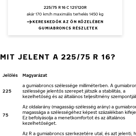
225/75 R 16 C 121/120R
akár 170 km/h
maximális terhelés 1450 kg
KERESKEDŐK AZ ÖN KÖZELÉBEN
GUMIABRONCS RÉSZLETEK
MIT JELENT A 225/75 R 16?
Jelölés
Magyarázat
a gumiabroncs szélessége milliméterben. A gumiabro
225
szélessége jelentős szerepet játszik a stabilitás, a
kezelhetőség és az általános teljesítmény szempontjá
Az oldalarány (magasság-szélesség arány) a gumiabro
magassága a szélességéhez képest százalékban kifeje
75
Ez befolyásolja a menetkomfortot és az általános
kezelhetőséget.
Az R a gumiabroncs szerkezetére utal, és azt jelenti, 