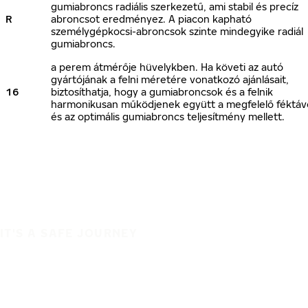
gumiabroncs radiális szerkezetű, ami stabil és precíz
R
abroncsot eredményez. A piacon kapható
személygépkocsi-abroncsok szinte mindegyike radiál
gumiabroncs.
a perem átmérője hüvelykben. Ha követi az autó
gyártójának a felni méretére vonatkozó ajánlásait,
16
biztosíthatja, hogy a gumiabroncsok és a felnik
harmonikusan működjenek együtt a megfelelő féktáv
és az optimális gumiabroncs teljesítmény mellett.
IT'S A SAFE JOURNEY