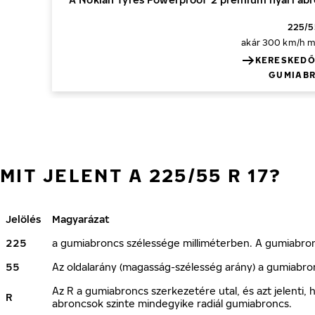
225/55
akár 300 km/h
m
KERESKEDŐ
GUMIABR
MIT JELENT A 225/55 R 17?
Jelölés
Magyarázat
225
a gumiabroncs szélessége milliméterben. A gumiabroncs
55
Az oldalarány (magasság-szélesség arány) a gumiabro
Az R a gumiabroncs szerkezetére utal, és azt jelenti
R
abroncsok szinte mindegyike radiál gumiabroncs.