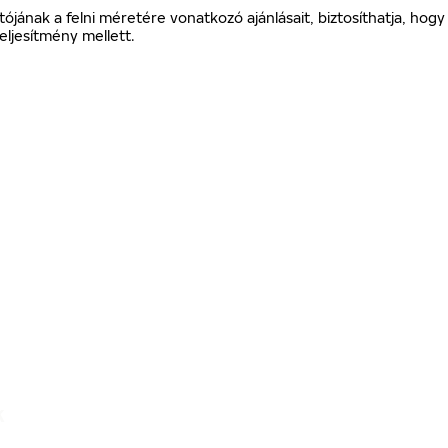
ójának a felni méretére vonatkozó ajánlásait, biztosíthatja, ho
eljesítmény mellett.
K