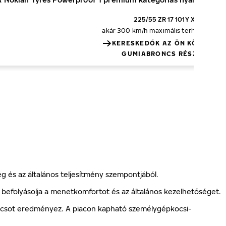
225/55 ZR 17 101Y XL
akár 300 km/h
maximális terhelés 825 
KERESKEDŐK AZ ÖN KÖZELÉBE
GUMIABRONCS RÉSZLETEK
ég és az általános teljesítmény szempontjából.
befolyásolja a menetkomfortot és az általános kezelhetőséget.
broncsot eredményez. A piacon kapható személygépkocsi-