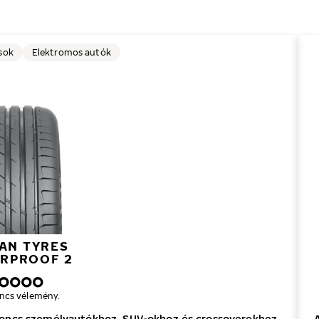
sok
Elektromos autók
AN TYRES
RPROOF 2
ncs vélemény.
roncs személyautókhoz, SUV-okhoz és crossoverekhez.