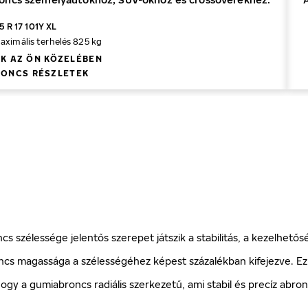
 R 17 101Y XL
aximális terhelés 825 kg
K AZ ÖN KÖZELÉBEN
ONCS RÉSZLETEK
 szélessége jelentős szerepet játszik a stabilitás, a kezelhetős
ncs magassága a szélességéhez képest százalékban kifejezve. Ez 
, hogy a gumiabroncs radiális szerkezetű, ami stabil és precíz a