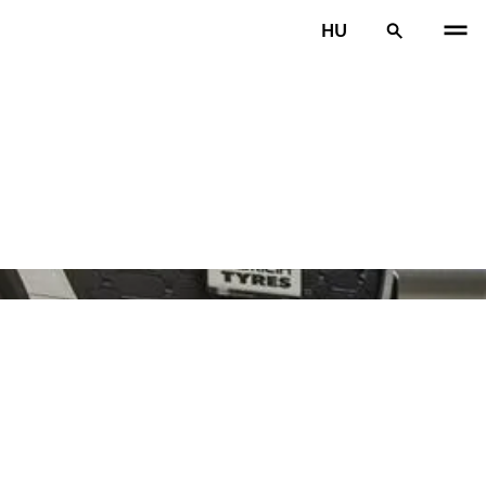
HU
ELŐ
K