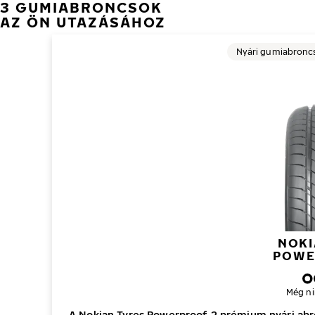
3 GUMIABRONCSOK
AZ ÖN UTAZÁSÁHOZ
Nyári gumiabronc
NOKI
POWE
Még ni
A Nokian Tyres Powerproof 2 prémium nyári ab