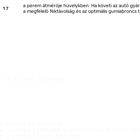
a perem átmérője hüvelykben. Ha követi az autó gyárt
17
a megfelelő féktávolság és az optimális gumiabroncs t
IT'S A SAFE JOURNEY
GUMIABRONCSOK
LEGNÉPSZERŰBB GUMIABRONCS MÉRETE
FOGYASZTÓI ÍGÉRETEK