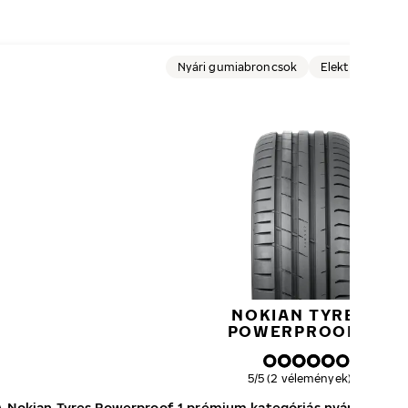
Nyári gumiabroncsok
Elektromos au
NOKIAN TYRES
POWERPROOF 1
Általános értékelés
5/5 (2 vélemények)
A Nokian Tyres Powerproof 1 prémium kategóriás nyári gumia