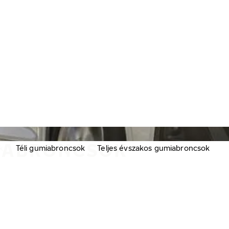
MIABRONCSOK
k
Téli gumiabroncsok
Teljes évszakos gumiabroncsok