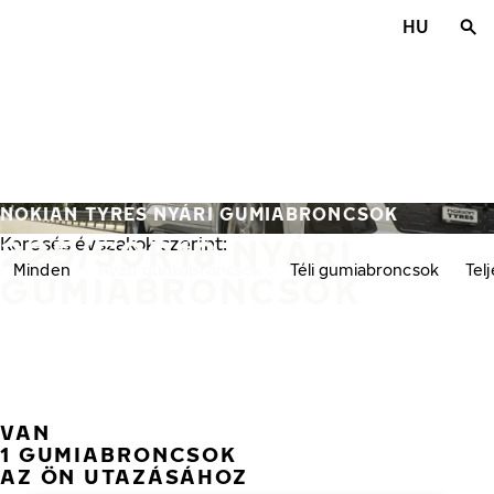
Ugrás a fő tartalomra
HU
Főoldal
NOKIAN TYRES NYÁRI GUMIABRONCSOK
225/50R18 NYÁRI
Keresés évszakok szerint:
Minden
Nyári gumiabroncsok
Téli gumiabroncsok
Tel
GUMIABRONCSOK
VAN
1 GUMIABRONCSOK
AZ ÖN UTAZÁSÁHOZ