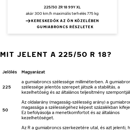
225/50 ZR 18 99Y XL
akár 300 km/h
maximális terhelés 775 kg
KERESKEDŐK AZ ÖN KÖZELÉBEN
GUMIABRONCS RÉSZLETEK
MIT JELENT A 225/50 R 18?
Jelölés
Magyarázat
a gumiabroncs szélessége milliméterben. A gumiabro
225
szélessége jelentős szerepet játszik a stabilitás, a
kezelhetőség és az általános teljesítmény szempontjá
Az oldalarány (magasság-szélesség arány) a gumiabro
magassága a szélességéhez képest százalékban kifeje
50
Ez befolyásolja a menetkomfortot és az általános
kezelhetőséget.
Az R a gumiabroncs szerkezetére utal, és azt jelenti, 