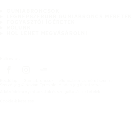
GUMIABRONCSOK
LEGNÉPSZERŰBB GUMIABRONCS MÉRETEK
FOGYASZTÓI ÍGÉRETEK
RÓLUNK
HOL LEHET MEGVÁSÁROLNI
Follow us
Kezdőlap
Gumiabroncsok
Gumiabroncs méret szerint
Szerzői jog © Nokian Tyres plc. Minden jog fenntartva.
Adatvédelmi nyilatkozatok és szolgáltatási feltételek
Cookie-k kezelése