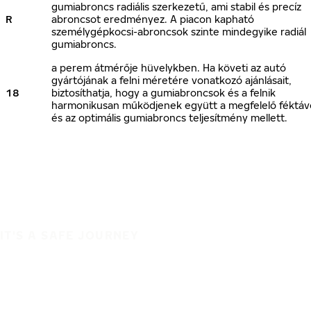
gumiabroncs radiális szerkezetű, ami stabil és precíz
R
abroncsot eredményez. A piacon kapható
személygépkocsi-abroncsok szinte mindegyike radiál
gumiabroncs.
a perem átmérője hüvelykben. Ha követi az autó
gyártójának a felni méretére vonatkozó ajánlásait,
18
biztosíthatja, hogy a gumiabroncsok és a felnik
harmonikusan működjenek együtt a megfelelő féktáv
és az optimális gumiabroncs teljesítmény mellett.
IT'S A SAFE JOURNEY