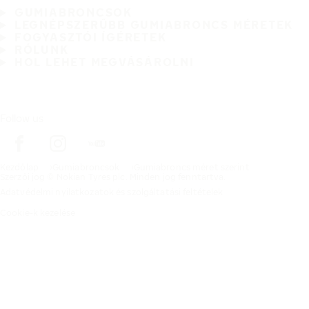
GUMIABRONCSOK
LEGNÉPSZERŰBB GUMIABRONCS MÉRETEK
FOGYASZTÓI ÍGÉRETEK
RÓLUNK
HOL LEHET MEGVÁSÁROLNI
Follow us
Kezdőlap
Gumiabroncsok
Gumiabroncs méret szerint
Szerzői jog © Nokian Tyres plc. Minden jog fenntartva.
Adatvédelmi nyilatkozatok és szolgáltatási feltételek
Cookie-k kezelése