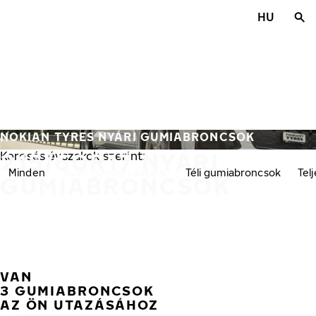
Ugrás a fő tartalomra
HU
Főoldal
NOKIAN TYRES NYÁRI GUMIABRONCSOK
215/60R17 NYÁRI
Keresés évszakok szerint:
Minden
Nyári gumiabroncsok
Téli gumiabroncsok
Tel
GUMIABRONCSOK
VAN
3 GUMIABRONCSOK
AZ ÖN UTAZÁSÁHOZ