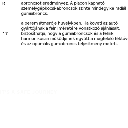
R
abroncsot eredményez. A piacon kapható
személygépkocsi-abroncsok szinte mindegyike radiál
gumiabroncs.
a perem átmérője hüvelykben. Ha követi az autó
gyártójának a felni méretére vonatkozó ajánlásait,
17
biztosíthatja, hogy a gumiabroncsok és a felnik
harmonikusan működjenek együtt a megfelelő féktáv
és az optimális gumiabroncs teljesítmény mellett.
IT'S A SAFE JOURNEY