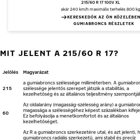
215/60 R 17 100V XL
akár 240 km/h
maximális terhelés 800 k
KERESKEDŐK AZ ÖN KÖZELÉBE
GUMIABRONCS RÉSZLETEK
MIT JELENT A 215/60 R 17?
Jelölés
Magyarázat
a gumiabroncs szélessége milliméterben. A gumiabro
215
szélessége jelentős szerepet játszik a stabilitás, a
kezelhetőség és az általános teljesítmény szempontjá
Az oldalarány (magasság-szélesség arány) a gumiabro
magassága a szélességéhez képest százalékban kifeje
60
Ez befolyásolja a menetkomfortot és az általános
kezelhetőséget.
Az R a gumiabroncs szerkezetére utal, és azt jelenti, 
gumiabroncs radiális szerkezetű, ami stabil és precíz