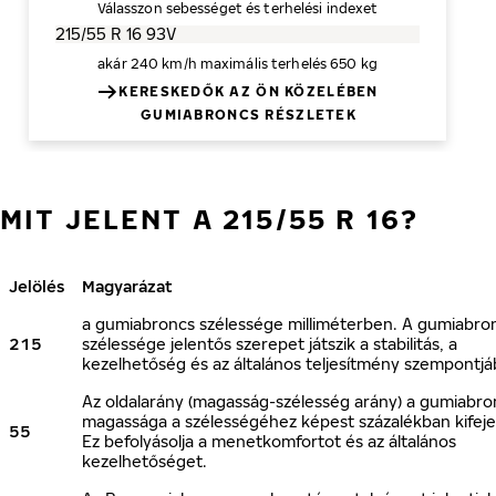
Válasszon sebességet és terhelési indexet
akár 240 km/h
maximális terhelés 650 kg
KERESKEDŐK AZ ÖN KÖZELÉBEN
GUMIABRONCS RÉSZLETEK
MIT JELENT A 215/55 R 16?
Jelölés
Magyarázat
a gumiabroncs szélessége milliméterben. A gumiabro
215
szélessége jelentős szerepet játszik a stabilitás, a
kezelhetőség és az általános teljesítmény szempontjá
Az oldalarány (magasság-szélesség arány) a gumiabro
magassága a szélességéhez képest százalékban kifeje
55
Ez befolyásolja a menetkomfortot és az általános
kezelhetőséget.