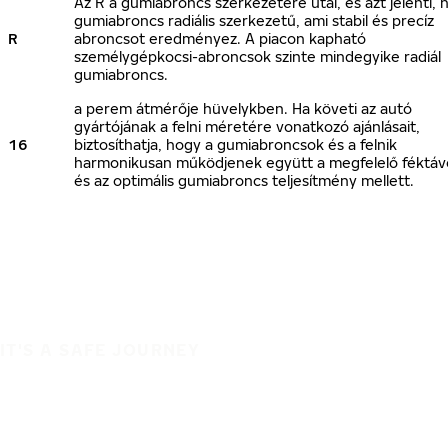
Az R a gumiabroncs szerkezetére utal, és azt jelenti, 
gumiabroncs radiális szerkezetű, ami stabil és precíz
R
abroncsot eredményez. A piacon kapható
személygépkocsi-abroncsok szinte mindegyike radiál
gumiabroncs.
a perem átmérője hüvelykben. Ha követi az autó
gyártójának a felni méretére vonatkozó ajánlásait,
16
biztosíthatja, hogy a gumiabroncsok és a felnik
harmonikusan működjenek együtt a megfelelő féktáv
és az optimális gumiabroncs teljesítmény mellett.
IT'S A SAFE JOURNEY