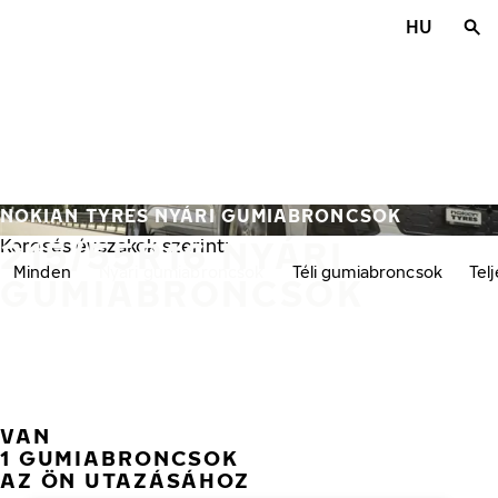
Ugrás a fő tartalomra
HU
Főoldal
NOKIAN TYRES NYÁRI GUMIABRONCSOK
215/55R16 NYÁRI
Keresés évszakok szerint:
Minden
Nyári gumiabroncsok
Téli gumiabroncsok
Tel
GUMIABRONCSOK
VAN
1 GUMIABRONCSOK
AZ ÖN UTAZÁSÁHOZ