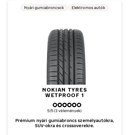
Nyári gumiabroncsok
Elektromos autók
NOKIAN TYRES
WETPROOF 1
Általános értékelés
5/5 (3 vélemények)
Prémium nyári gumiabroncs személyautókra,
SUV-okra és crossoverekre.