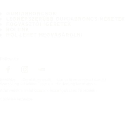
GUMIABRONCSOK
LEGNÉPSZERŰBB GUMIABRONCS MÉRETEK
FOGYASZTÓI ÍGÉRETEK
RÓLUNK
HOL LEHET MEGVÁSÁROLNI
Follow us
Kezdőlap
Gumiabroncsok
Gumiabroncs méret szerint
Szerzői jog © Nokian Tyres plc. Minden jog fenntartva.
Adatvédelmi nyilatkozatok és szolgáltatási feltételek
Cookie-k kezelése