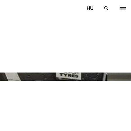
HU
ELŐ
K