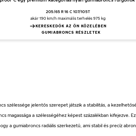
205/65 R 16 C 107/105T
akár 190 km/h
maximális terhelés 975 kg
KERESKEDŐK AZ ÖN KÖZELÉBEN
GUMIABRONCS RÉSZLETEK
 szélessége jelentős szerepet játszik a stabilitás, a kezelhetős
ncs magassága a szélességéhez képest százalékban kifejezve. Ez 
, hogy a gumiabroncs radiális szerkezetű, ami stabil és precíz a