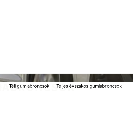
MIABRONCSOK
k
Téli gumiabroncsok
Teljes évszakos gumiabroncsok