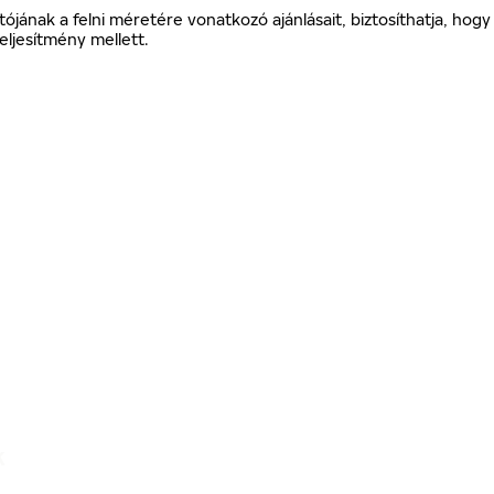
ójának a felni méretére vonatkozó ajánlásait, biztosíthatja, ho
eljesítmény mellett.
K