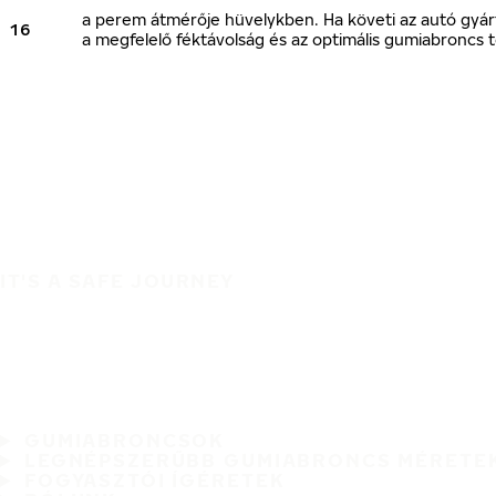
a perem átmérője hüvelykben. Ha követi az autó gyárt
16
a megfelelő féktávolság és az optimális gumiabroncs t
IT'S A SAFE JOURNEY
GUMIABRONCSOK
LEGNÉPSZERŰBB GUMIABRONCS MÉRETE
FOGYASZTÓI ÍGÉRETEK