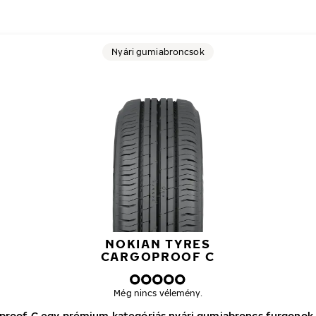
Nyári gumiabroncsok
NOKIAN TYRES
CARGOPROOF C
Még nincs vélemény.
proof C egy prémium kategóriás nyári gumiabroncs furgonok