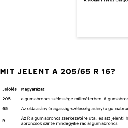
MIT JELENT A 205/65 R 16?
Jelölés
Magyarázat
205
a gumiabroncs szélessége milliméterben. A gumiabroncs
65
Az oldalarány (magasság-szélesség arány) a gumiabro
Az R a gumiabroncs szerkezetére utal, és azt jelenti
R
abroncsok szinte mindegyike radiál gumiabroncs.