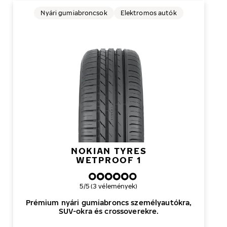
Nyári gumiabroncsok
Elektromos autók
NOKIAN TYRES
WETPROOF 1
Általános értékelés
5/5 (3 vélemények)
Prémium nyári gumiabroncs személyautókra,
SUV-okra és crossoverekre.