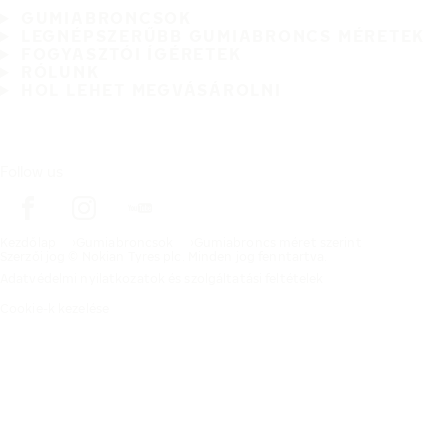
GUMIABRONCSOK
LEGNÉPSZERŰBB GUMIABRONCS MÉRETEK
FOGYASZTÓI ÍGÉRETEK
RÓLUNK
HOL LEHET MEGVÁSÁROLNI
Follow us
Kezdőlap
Gumiabroncsok
Gumiabroncs méret szerint
Szerzői jog © Nokian Tyres plc. Minden jog fenntartva.
Adatvédelmi nyilatkozatok és szolgáltatási feltételek
Cookie-k kezelése