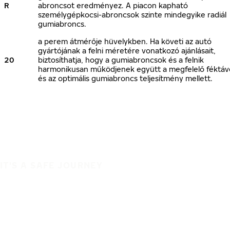
R
abroncsot eredményez. A piacon kapható
személygépkocsi-abroncsok szinte mindegyike radiál
gumiabroncs.
a perem átmérője hüvelykben. Ha követi az autó
gyártójának a felni méretére vonatkozó ajánlásait,
20
biztosíthatja, hogy a gumiabroncsok és a felnik
harmonikusan működjenek együtt a megfelelő féktáv
és az optimális gumiabroncs teljesítmény mellett.
IT'S A SAFE JOURNEY