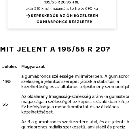
195/55 R 20 95H XL
akár 210 km/h
maximális terhelés 690 kg
KERESKEDŐK AZ ÖN KÖZELÉBEN
GUMIABRONCS RÉSZLETEK
MIT JELENT A 195/55 R 20?
Jelölés
Magyarázat
a gumiabroncs szélessége milliméterben. A gumiabro
195
szélessége jelentős szerepet játszik a stabilitás, a
kezelhetőség és az általános teljesítmény szempontjá
Az oldalarány (magasság-szélesség arány) a gumiabro
magassága a szélességéhez képest százalékban kifeje
55
Ez befolyásolja a menetkomfortot és az általános
kezelhetőséget.
Az R a gumiabroncs szerkezetére utal, és azt jelenti, 
gumiabroncs radiális szerkezetű, ami stabil és precíz