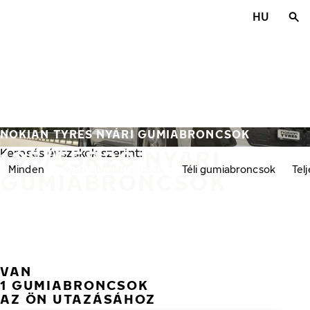
Ugrás a fő tartalomra
HU
Főoldal
NOKIAN TYRES NYÁRI GUMIABRONCSOK
195/55R20 NYÁRI
Keresés évszakok szerint:
Minden
Nyári gumiabroncsok
Téli gumiabroncsok
Tel
GUMIABRONCSOK
VAN
1 GUMIABRONCSOK
AZ ÖN UTAZÁSÁHOZ