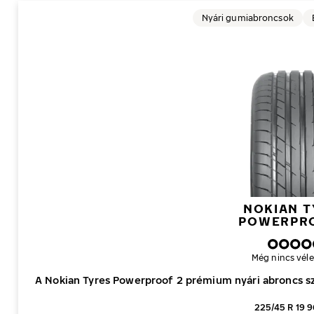
Nyári gumiabroncsok
NOKIAN T
POWERPR
Még nincs vél
A Nokian Tyres Powerproof 2 prémium nyári abroncs 
225/45 R 19 9