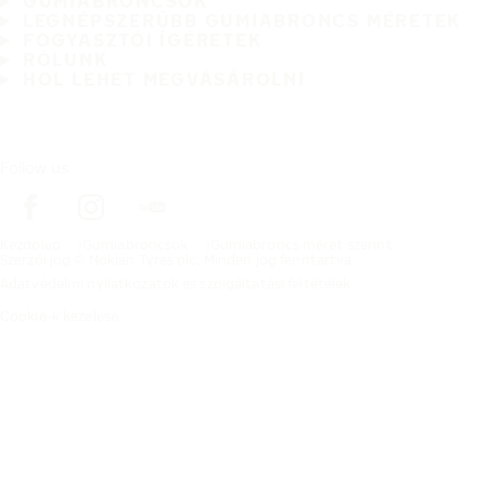
GUMIABRONCSOK
LEGNÉPSZERŰBB GUMIABRONCS MÉRETEK
FOGYASZTÓI ÍGÉRETEK
RÓLUNK
HOL LEHET MEGVÁSÁROLNI
Follow us
Kezdőlap
Gumiabroncsok
Gumiabroncs méret szerint
Szerzői jog © Nokian Tyres plc. Minden jog fenntartva.
Adatvédelmi nyilatkozatok és szolgáltatási feltételek
Cookie-k kezelése