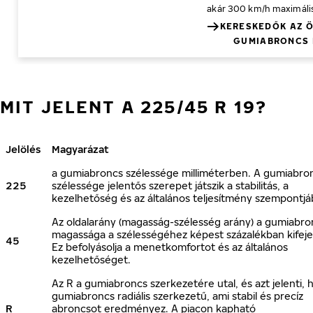
akár 300 km/h
maximális
KERESKEDŐK AZ 
GUMIABRONCS 
MIT JELENT A 225/45 R 19?
Jelölés
Magyarázat
a gumiabroncs szélessége milliméterben. A gumiabro
225
szélessége jelentős szerepet játszik a stabilitás, a
kezelhetőség és az általános teljesítmény szempontjá
Az oldalarány (magasság-szélesség arány) a gumiabro
magassága a szélességéhez képest százalékban kifeje
45
Ez befolyásolja a menetkomfortot és az általános
kezelhetőséget.
Az R a gumiabroncs szerkezetére utal, és azt jelenti, 
gumiabroncs radiális szerkezetű, ami stabil és precíz
R
abroncsot eredményez. A piacon kapható