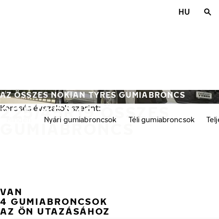
Ugrás a fő tartalomra
HU
Főoldal
AZ ÖSSZES NOKIAN TYRES GUMIABRONCS
225/45R19 ÖSSZES
Keresés évszakok szerint:
Minden
Nyári gumiabroncsok
Téli gumiabroncsok
Tel
GUMIABRONCS
VAN
4 GUMIABRONCSOK
AZ ÖN UTAZÁSÁHOZ