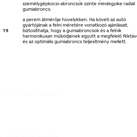
személygépkocsi-abroncsok szinte mindegyike radiál
gumiabroncs.
a perem átmérője hüvelykben. Ha követi az autó
gyártójának a felni méretére vonatkozó ajánlásait,
19
biztosíthatja, hogy a gumiabroncsok és a felnik
harmonikusan működjenek együtt a megfelelő féktáv
és az optimális gumiabroncs teljesítmény mellett.
IT'S A SAFE JOURNEY